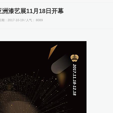
洲漆艺展11月18日开幕
日期：2017-10-19 / 人气：
8089