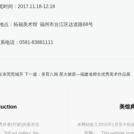
时间：2017.11.18-12.18
美术馆 福州市台江区达道路68号
系电话：0591-83881111
在东莞莞城开
下一篇：
美育八闽 星火燎原—福建省师生优秀美术作品展
uction
美馆典藏
秀作者(作家)的基本信
本网站收入2015年1月至今
t gallery, the
暂阙）。This website revenue